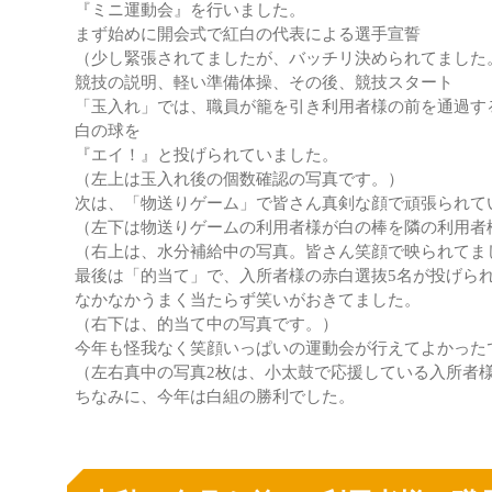
『ミニ運動会』を行いました。
まず始めに開会式で紅白の代表による選手宣誓
（少し緊張されてましたが、バッチリ決められてました
競技の説明、軽い準備体操、その後、競技スタート
「玉入れ」では、職員が籠を引き利用者様の前を通過す
白の球を
『エイ！』と投げられていました。
（左上は玉入れ後の個数確認の写真です。）
次は、「物送りゲーム」で皆さん真剣な顔で頑張られて
（左下は物送りゲームの利用者様が白の棒を隣の利用者
（右上は、水分補給中の写真。皆さん笑顔で映られてま
最後は「的当て」で、入所者様の赤白選抜5名が投げら
なかなかうまく当たらず笑いがおきてました。
（右下は、的当て中の写真です。）
今年も怪我なく笑顔いっぱいの運動会が行えてよかった
（左右真中の写真2枚は、小太鼓で応援している入所者
ちなみに、今年は白組の勝利でした。