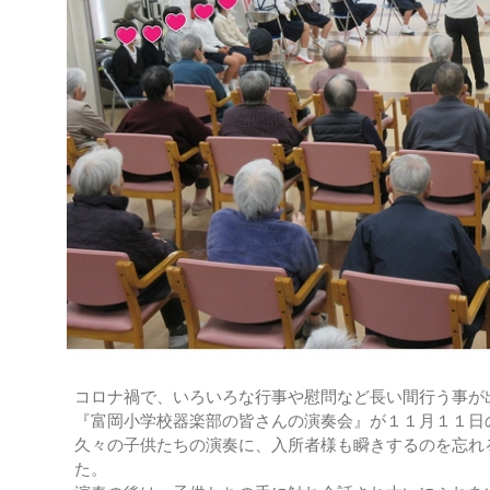
コロナ禍で、いろいろな行事や慰問など長い間行う事が
『富岡小学校器楽部の皆さんの演奏会』が１１月１１日
久々の子供たちの演奏に、入所者様も瞬きするのを忘れ
た。