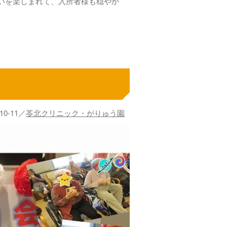
いを楽しまれて、入所者様も穏やか
-10-11／
苓北クリニック・がりゅう園