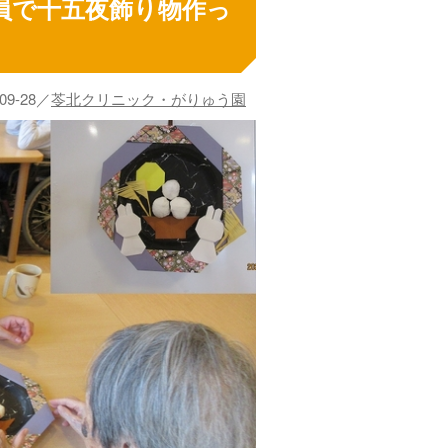
員で十五夜飾り物作っ
-09-28／
苓北クリニック・がりゅう園