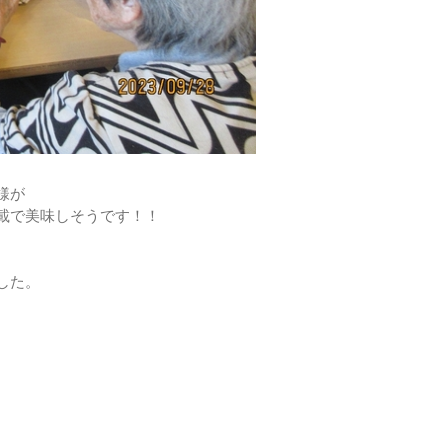
様が
載で美味しそうです！！
した。
。