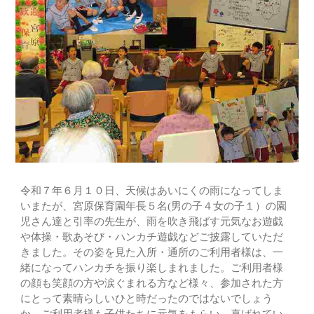
令和７年６月１０日、天候はあいにくの雨になってしま
いまたが、宮原保育園年長５名(男の子４女の子１）の園
児さん達と引率の先生が、雨を吹き飛ばす元気なお遊戯
や体操・歌あそび・ハンカチ遊戯などご披露していただ
きました。その姿を見た入所・通所のご利用者様は、一
緒になってハンカチを振り楽しまれました。ご利用者様
の顔も笑顔の方や涙ぐまれる方など様々、参加された方
にとって素晴らしいひと時だったのではないでしょう
か。ご利用者様も子供たちに元気をもらい、喜ばれてい